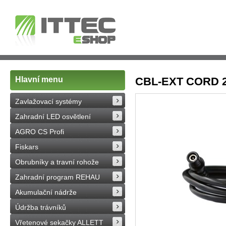
Hlavní menu
CBL-EXT CORD 2M
Zavlažovací systémy
Zahradní LED osvětlení
AGRO CS Profi
Fiskars
Obrubníky a travní rohože
Zahradní program REHAU
Akumulační nádrže
Údržba trávníků
Vřetenové sekačky ALLETT