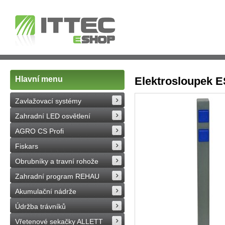
Hlavní menu
Elektrosloupek E
Zavlažovací systémy
Zahradní LED osvětlení
AGRO CS Profi
Fiskars
Obrubníky a travní rohože
Zahradní program REHAU
Akumulační nádrže
Údržba trávníků
Vřetenové sekačky ALLETT