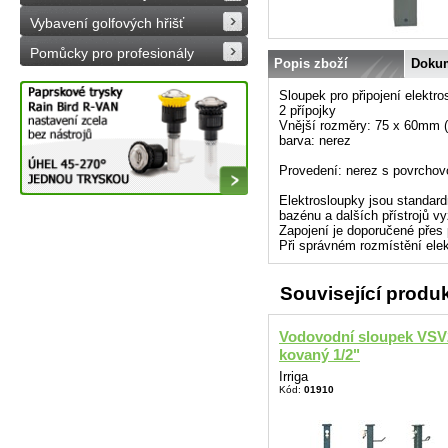
Vybavení golfových hřišť
Pomůcky pro profesionály
Popis zboží
Doku
Sloupek pro připojení elektr
2 přípojky
Vnější rozměry: 75 x 60mm (
barva: nerez
Provedení: nerez s povrchov
Elektrosloupky jsou standard
bazénu a dalších přístrojů vy
Zapojení je doporučené přes p
Při správném rozmístění elek
Související produ
Vodovodní sloupek VS
kovaný 1/2"
Irriga
Kód:
01910