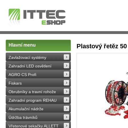
Hlavní menu
Plastový řetěz 5
Zavlažovací systémy
Zahradní LED osvětlení
AGRO CS Profi
Fiskars
Obrubníky a travní rohože
Zahradní program REHAU
Akumulační nádrže
Údržba trávníků
Vřetenové sekačky ALLETT