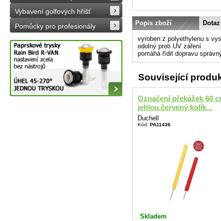
Vybavení golfových hřišť
Popis zboží
Dotaz
Pomůcky pro profesionály
vyroben z polyethylenu s vy
odolný proti UV záření
pomáhá řídit dopravu správ
Související produ
Označení překážek 60 c
jehlou červený kolík...
Duchell
Kód:
PA11436
Skladem