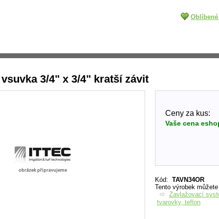
Oblíbené
suvka 3/4" x 3/4" kratší závit
Ceny za kus:
Vaše cena esho
Kód
:
TAVN34OR
Tento výrobek můžete n
Zavlažovací sys
tvarovky, teflon