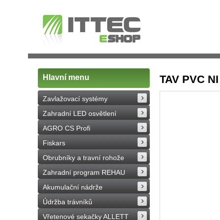
Hlavní menu
TAV PVC NI v
Zavlažovací systémy
Zahradní LED osvětlení
AGRO CS Profi
Fiskars
Obrubníky a travní rohože
Zahradní program REHAU
Akumulační nádrže
Údržba trávníků
Vřetenové sekačky ALLETT