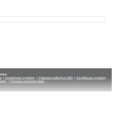
vize:
ka
|
Zavlažovací systémy
|
Vybavení golfových hřišť
|
Osvětlovací systémy
ínky
|
Ochrana osobních údajů