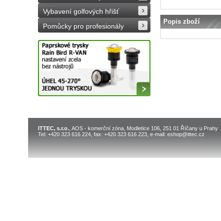
Vybavení golfových hřišť
Popis zboží
Pomůcky pro profesionály
ITTEC, s.r.o.
, AOS - komerční zóna, Modletice 106, 251 01 Říčany u Prahy
Tel: +420 323 616 224, fax: +420 323 616 223, e-mail: eshop@ittec.cz