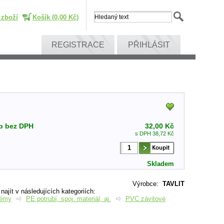
 zboží
Košík (0,00 Kč)
REGISTRACE
PŘIHLÁSIT
p bez DPH
32,00 Kč
s DPH 38,72 Kč
Skladem
Výrobce
:
TAVLIT
ajít v následujících kategoriích:
témy
PE potrubí, spoj. materiál, aj.
PVC závitové