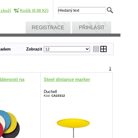
 zboží
Košík (0,00 Kč)
REGISTRACE
PŘIHLÁSIT
ladem
Zobrazit
1
álenosti na
Steel distance marker
Duchell
Kód:
CA10312