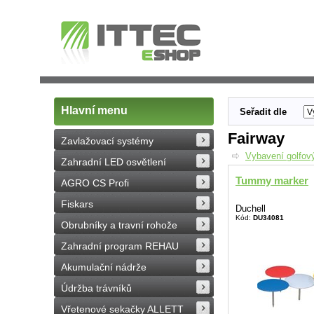
Hlavní menu
Seřadit dle
Fairway
Zavlažovací systémy
Vybavení golfový
Zahradní LED osvětlení
Tummy marker
AGRO CS Profi
Fiskars
Duchell
Kód:
DU34081
Obrubníky a travní rohože
Zahradní program REHAU
Akumulační nádrže
Údržba trávníků
Vřetenové sekačky ALLETT