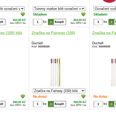
Skladem
Skladem
403,00 Kč
403,00 Kč
ks
ks
bez DPH / ks
bez DPH / ks
ay (100) bílá
Značka na Fairway (150)
Značka na Fai
Duchell
Duchell
Kód:
SG09320
Kód:
SG09330
Na dotaz
Na dotaz
390,00 Kč
390,00 Kč
ks
ks
bez DPH / ks
bez DPH / ks