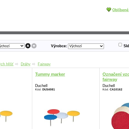
Oblíbené
Výrobce:
Sk
ch hřišť
Dráhy
Fairway
Tummy marker
Označení vzd
fairway
Duchell
Duchell
Kód:
DU34081
Kód:
CA10162