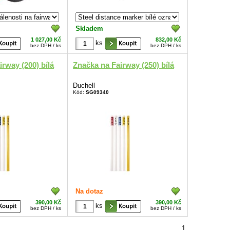
Skladem
1 027,00 Kč
832,00 Kč
ks
bez DPH / ks
bez DPH / ks
rway (200) bílá
Značka na Fairway (250) bílá
Duchell
Kód:
SG09340
Na dotaz
390,00 Kč
390,00 Kč
ks
bez DPH / ks
bez DPH / ks
1