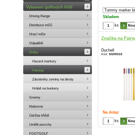
Vybavení golfových hřišť
Driving Range
Skladem
ks
Distribuce míčů
Hrací míče
Značka na Fairw
Odpaliště
Duchell
Dráhy
Kód:
SG09310
Hazard markery
Fairway
Zásobníky zeminy na divoty
Hrábě na bunkery
Greeny
Klubovna
Na dotaz
Údržba hřiště
ks
Umělé povrchy
FOOTGOLF