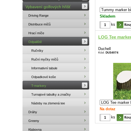
Vybavení golfových hřišť
Driving Range
Skladem
ks
Distribuce míčů
Hrací míče
LOG Tee marke
Odpaliště
Duchell
Ručníky
Kód:
DU34074
Ruční myčky míčů
Informativní tabule
Odpadkové koše
T-markery
Turnajové tabulky a značky
Nádoby na zlomená tee
Na dotaz
Dráhy
ks
Greeny
Klubovna