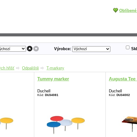
Oblíbené
Výrobce:
Sk
ch hřišť
Odpaliště
T-markery
Tummy marker
Augusta Tee
Duchell
Duchell
Kód:
DU34081
Kód:
DU34002