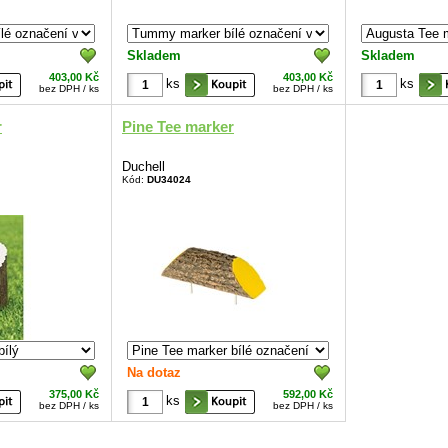
Skladem
Skladem
403,00 Kč
403,00 Kč
ks
ks
bez DPH / ks
bez DPH / ks
r
Pine Tee marker
Duchell
Kód:
DU34024
Na dotaz
375,00 Kč
592,00 Kč
ks
bez DPH / ks
bez DPH / ks