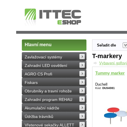
Hlavní menu
Seřadit dle
T-markery
Zavlažovací systémy
Vybavení golfový
Zahradní LED osvětlení
Tummy marker
AGRO CS Profi
Fiskars
Duchell
Kód:
DU34081
Obrubníky a travní rohože
Zahradní program REHAU
Akumulační nádrže
Údržba trávníků
Vřetenové sekačky ALLETT