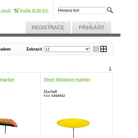
 zboží
Košík (0,00 Kč)
REGISTRACE
PŘIHLÁSIT
ladem
Zobrazit
1
 marker
Steel distance marker
Duchell
Kód:
CA10312