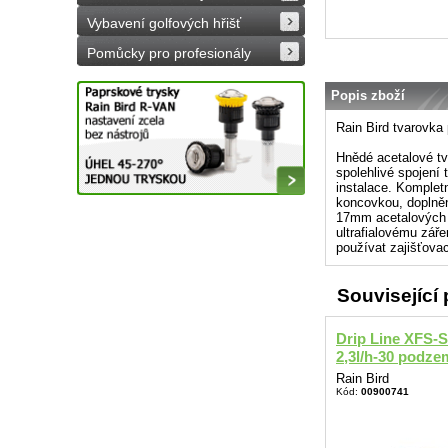
Vybavení golfových hřišť
Pomůcky pro profesionály
Popis zboží
Rain Bird tvarovka
Hnědé acetalové tv
spolehlivé spojení
instalace. Komplet
koncovkou, doplněn
17mm acetalových 
ultrafialovému záře
používat zajišťova
Související
Drip Line XFS-S
2,3l/h-30 podzem
Rain Bird
Kód:
00900741