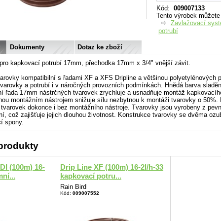
Kód
:
009007133
Tento výrobek můžete n
Zavlažovací sys
potrubí
Dokumenty
Dotaz ke zboží
 pro kapkovací potrubí 17mm, přechodka 17mm x 3/4" vnější závit.
arovky kompatibilní s řadami XF a XFS Dripline a většinou polyetylénových 
 tvarovky a potrubí i v náročných provozních podmínkách. Hnědá barva sladěn
ní řada 17mm nástrčných tvarovek zrychluje a usnadňuje montáž kapkovacího
ou montážním nástrojem snižuje sílu nezbytnou k montáži tvarovky o 50%. M
tvarovek dokonce i bez montážního nástroje. Tvarovky jsou vyrobeny z pev
ní, což zajišťuje jejich dlouhou životnost. Konstrukce tvarovky se dvěma ozub
cí spony.
 produkty
DI (100m) 16-
Drip Line XF (100m) 16-2l/h-33
ní...
kapkovací potru...
Rain Bird
Kód:
009007552