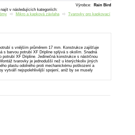
Výrobce
:
Rain Bird
ajít v následujících kategoriích:
témy
Mikro a kapková závlaha
Tvarovky pro kapkovací
potrubí s vnějším průměrem 17 mm. Konstrukce zajišťuje
á s barvou potrubí XF Dripline splývá s okolím. Snadná
 potrubí XF Dripline. Jedinečná konstrukce s nástrčnou
ontáž tvarovky je jednodušší než u kterýchkoliv jiných
ného plastu odolného proti mechanickému poškození a
y vytváří nejspolehlivější spojení, aniž by se musely