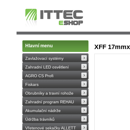
Hlavní menu
XFF 17mmx3
Zavlažovací systémy
Zahradní LED osvětlení
AGRO CS Profi
Fiskars
Obrubníky a travní rohože
Zahradní program REHAU
Akumulační nádrže
Údržba trávníků
Vřetenové sekačky ALLETT