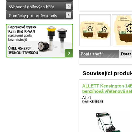
Vybavení golfových hřišť
Pomůcky pro profesionály
Popis zboží
Dotaz
Související produ
ALLETT Kensington 14
benzínová vřetenová sek
Allett
Kód:
KENS14B