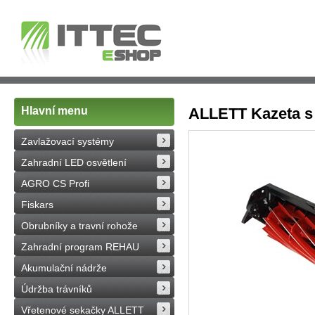
Hlavní menu
ALLETT Kazeta s 
Zavlažovací systémy
Zahradní LED osvětlení
AGRO CS Profi
Fiskars
Obrubníky a travní rohože
Zahradní program REHAU
Akumulační nádrže
Údržba trávníků
Vřetenové sekačky ALLETT