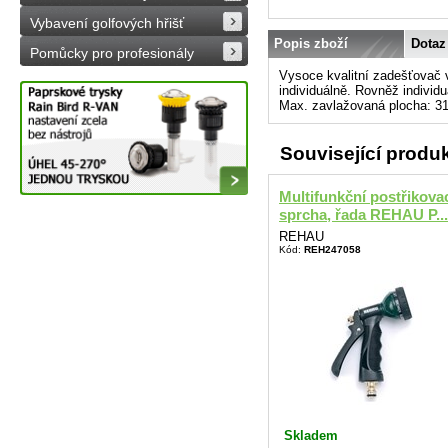
Vybavení golfových hřišť
Popis zboží
Dotaz
Pomůcky pro profesionály
Vysoce kvalitní zadešťovač v
individuálně. Rovněž individ
Max. zavlažovaná plocha: 31
Související produ
Multifunkční postřikova
sprcha, řada REHAU P...
REHAU
Kód:
REH247058
Skladem