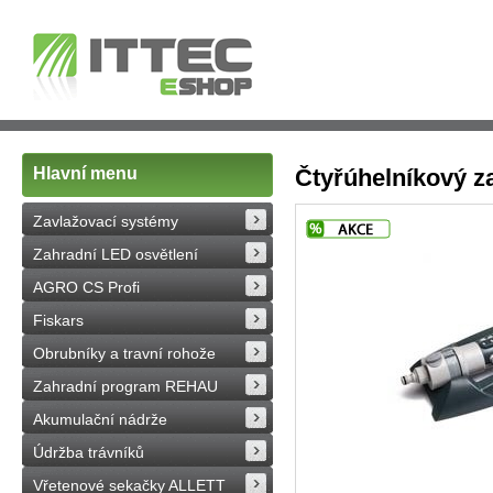
Hlavní menu
Čtyřúhelníkový 
Zavlažovací systémy
Zahradní LED osvětlení
AGRO CS Profi
Fiskars
Obrubníky a travní rohože
Zahradní program REHAU
Akumulační nádrže
Údržba trávníků
Vřetenové sekačky ALLETT